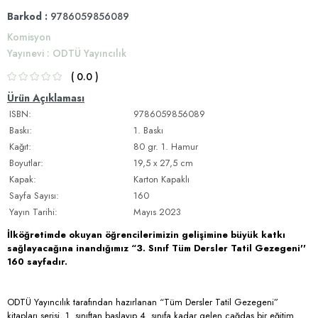
Barkod
:
9786059856089
Komisyon
Yayınevi
:
ODTÜ Yayıncılık
0.0
Ürün Açıklaması
ISBN:
9786059856089
Baskı:
1. Baskı
Kağıt:
80 gr. 1. Hamur
Boyutlar:
19,5 x 27,5 cm
Kapak:
Karton Kapaklı
Sayfa Sayısı:
160
Yayın Tarihi:
Mayıs 2023
İlköğretimde okuyan öğrencilerimizin gelişimine büyük katkı
sağlayacağına inandığımız “3. Sınıf Tüm Dersler Tatil Gezegeni''
160 sayfadır.
ODTÜ Yayıncılık tarafından hazırlanan “Tüm Dersler Tatil Gezegeni”
kitapları serisi, 1. sınıftan başlayıp 4. sınıfa kadar gelen çağdaş bir eğitim