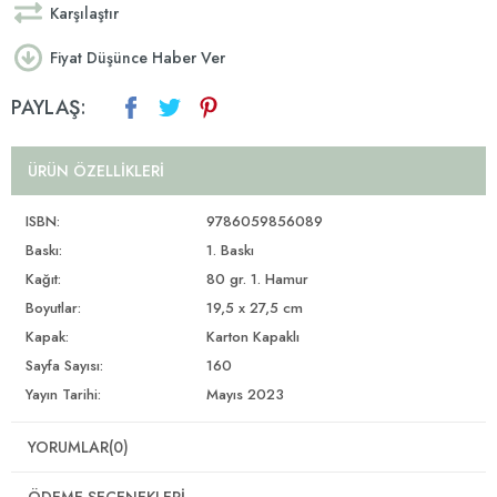
Karşılaştır
Fiyat Düşünce Haber Ver
PAYLAŞ:
ÜRÜN ÖZELLIKLERI
ISBN:
9786059856089
Baskı:
1. Baskı
Kağıt:
80 gr. 1. Hamur
Boyutlar:
19,5 x 27,5 cm
Kapak:
Karton Kapaklı
Sayfa Sayısı:
160
Yayın Tarihi:
Mayıs 2023
YORUMLAR
(0)
ÖDEME SEÇENEKLERI