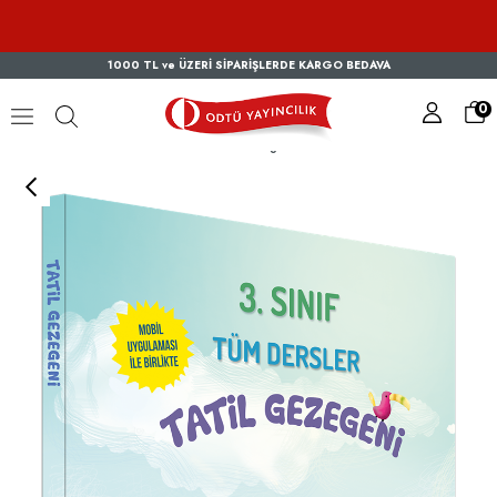
1000 TL ve ÜZERİ SİPARİŞLERDE KARGO BEDAVA
0
3. Sınıf Tüm Dersler Tatil Gezegeni