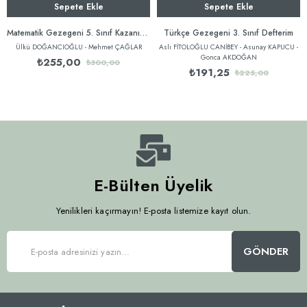
Sepete Ekle
Sepete Ekle
Matematik Gezegeni 5. Sınıf Kazanımlı Soru Bankası
Türkçe Gezegeni 3. Sınıf Defterim
Ülkü DOĞANCIOĞLU - Mehmet ÇAĞLAR
Aslı FİTOLOĞLU CANİBEY - Asunay KAPUCU -
Gonca AKDOĞAN
₺255,00
₺300,00
₺191,25
₺225,00
E-Bülten Üyelik
Yenilikleri kaçırmayın! E-posta listemize kayıt olun.
GÖNDER