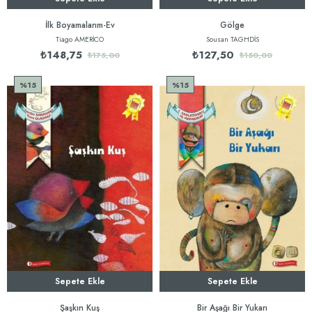
İlk Boyamalarım-Ev
Gölge
Tiago AMERİCO
Sousan TAGHDİS
₺148,75
₺127,50
₺175,00
₺150,00
%15
%15
Sepete Ekle
Sepete Ekle
Şaşkın Kuş
Bir Aşağı Bir Yukarı