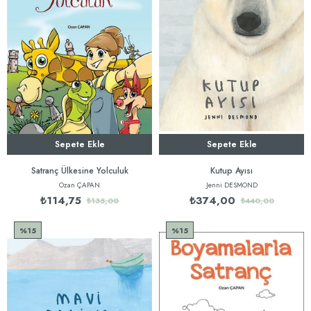
Sepete Ekle
Sepete Ekle
Satranç Ülkesine Yolculuk
Kutup Ayısı
Ozan ÇAPAN
Jenni DESMOND
₺114,75
₺374,00
₺135,00
₺440,00
%15
%15