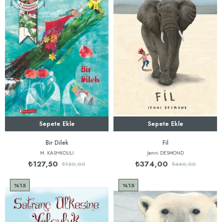
Sepete Ekle
Sepete Ekle
Bir Dilek
Fil
M. KASHKOULI
Jenni DESMOND
₺127,50
₺374,00
₺150,00
₺440,00
%15
%15