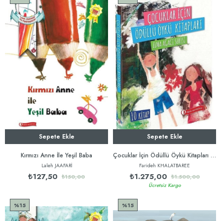
Sepete Ekle
Sepete Ekle
Kırmızı Anne İle Yeşil Baba
Çocuklar İçin Ödüllü Öykü Kitapları seti -Elma Ağacı Serisi-10 Kitap Takım
Laleh JAAFARİ
Farideh KHALATBAREE
₺127,50
₺1.275,00
₺150,00
₺1.500,00
Ücretsiz Kargo
%15
%15