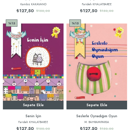
Kambiz KAKAVAND
Farideh KHALATBAREE
₺127,50
₺127,50
₺150,00
₺150,00
%15
%15
Sepete Ekle
Sepete Ekle
Senin İçin
Seslerle Oynadığım Oyun
Farideh KHALATBAREE
M. BAHRAMIPARSA
₺127,50
₺127,50
₺150,00
₺150,00