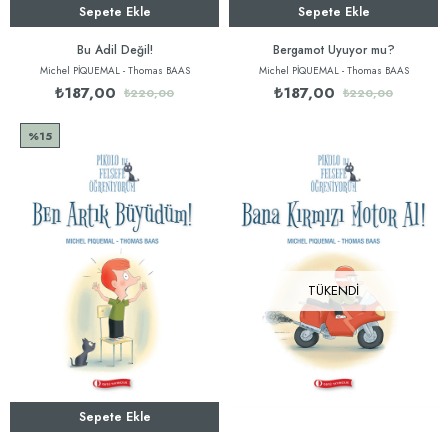
Sepete Ekle
Sepete Ekle
Bu Adil Değil!
Bergamot Uyuyor mu?
Michel PİQUEMAL - Thomas BAAS
Michel PİQUEMAL - Thomas BAAS
₺187,00
₺187,00
₺220,00
₺220,00
%15
TÜKENDI
Sepete Ekle