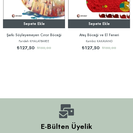
Sepete Ekle
Sepete Ekle
Şarkı Söyleyemeyen Cırcır Böceği
Ateş Böceği ve El Feneri
Farideh KHALATBAREE
Kambiz KAKAVAND
₺127,50
₺127,50
₺150,00
₺150,00
E-Bülten Üyelik