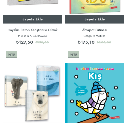
Sepete Ekle
Sepete Ekle
Hayalim Beton Karıştırıcısı Olmak
Ahtapot Fırtınası
Hussain Al MUTAWAA
Gregoire MABIRE
₺127,50
₺175,10
₺150,00
₺206,00
%15
%15