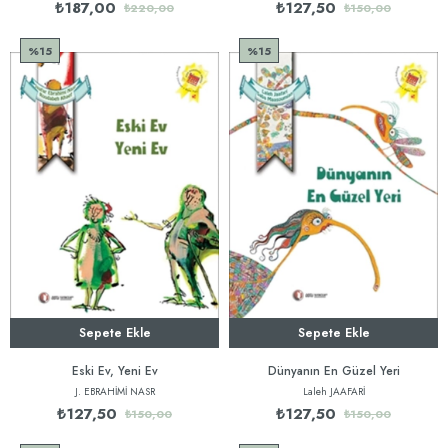
₺187,00
₺127,50
₺220,00
₺150,00
%15
%15
Sepete Ekle
Sepete Ekle
Eski Ev, Yeni Ev
Dünyanın En Güzel Yeri
J. EBRAHİMİ NASR
Laleh JAAFARİ
₺127,50
₺127,50
₺150,00
₺150,00