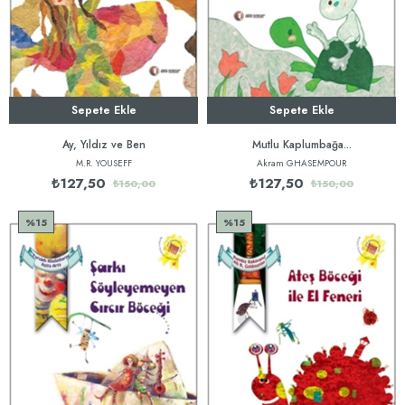
Sepete Ekle
Sepete Ekle
Ay, Yıldız ve Ben
Mutlu Kaplumbağa...
M.R. YOUSEFF
Akram GHASEMPOUR
₺127,50
₺127,50
₺150,00
₺150,00
%15
%15