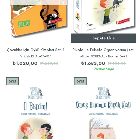
Sepete Ekle
Çocuklar İçin Öykü Kitapları Seti-1
Pikolo ile Felsefe Öğreniyorum (set)
Farideh KHALATBAREE
Michel PİQUEMAL - Thomas BAAS
₺1.020,00
₺1.683,00
₺1.200,00
₺1.980,00
Ücretsiz Kargo
%15
%15