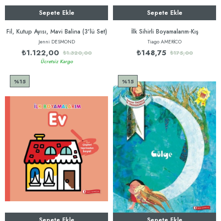
Sepete Ekle
Sepete Ekle
Fil, Kutup Ayısı, Mavi Balina (3'lü Set)
İlk Sihirli Boyamalarım-Kış
Jenni DESMOND
Tiago AMERİCO
₺1.122,00
₺148,75
₺1.320,00
₺175,00
Ücretsiz Kargo
%15
%15
Sepete Ekle
Sepete Ekle