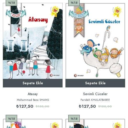
%15
%15
Sepete Ekle
Sepete Ekle
Atasay
Sevimli Cüceler
Mohammad Reza SHAMS
Farideh KHALATBAREE
₺127,50
₺127,50
₺150,00
₺150,00
%15
%15