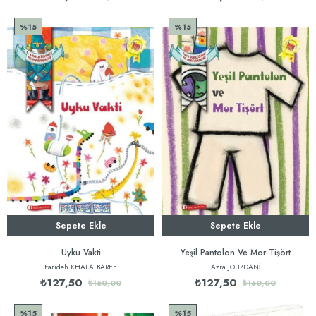
%15
%15
Sepete Ekle
Sepete Ekle
Uyku Vakti
Yeşil Pantolon Ve Mor Tişört
Farideh KHALATBAREE
Azra JOUZDANİ
₺127,50
₺127,50
₺150,00
₺150,00
%15
%15