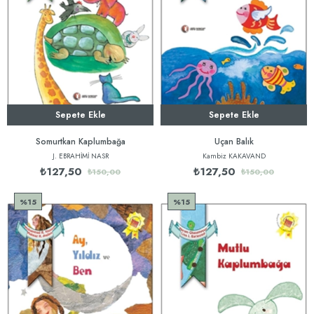
Sepete Ekle
Sepete Ekle
Somurtkan Kaplumbağa
Uçan Balık
J. EBRAHİMİ NASR
Kambiz KAKAVAND
₺127,50
₺127,50
₺150,00
₺150,00
%15
%15