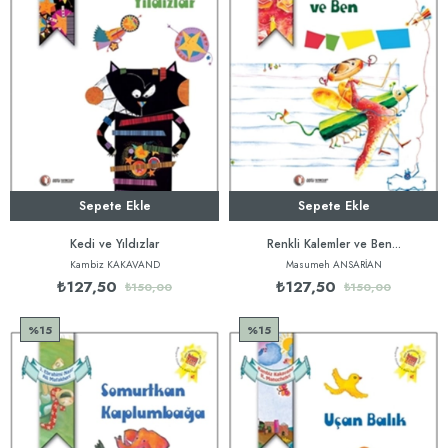
Sepete Ekle
Sepete Ekle
Kedi ve Yıldızlar
Renkli Kalemler ve Ben...
Kambiz KAKAVAND
Masumeh ANSARİAN
₺127,50
₺127,50
₺150,00
₺150,00
%15
%15