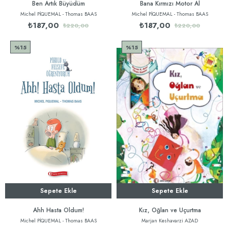
Ben Artık Büyüdüm
Bana Kırmızı Motor Al
Michel PİQUEMAL - Thomas BAAS
Michel PİQUEMAL - Thomas BAAS
₺187,00
₺187,00
₺220,00
₺220,00
%15
%15
Sepete Ekle
Sepete Ekle
Ahh Hasta Oldum!
Kız, Oğlan ve Uçurtma
Michel PİQUEMAL - Thomas BAAS
Marjan Keshavarzi AZAD