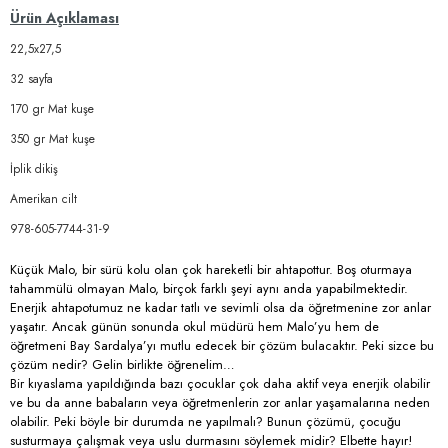
Ürün Açıklaması
22,5x27,5
32 sayfa
170 gr Mat kuşe
350 gr Mat kuşe
İplik dikiş
Amerikan cilt
978-605-7744-31-9
Küçük Malo, bir sürü kolu olan çok hareketli bir ahtapottur. Boş oturmaya
tahammülü olmayan Malo, birçok farklı şeyi aynı anda yapabilmektedir.
Enerjik ahtapotumuz ne kadar tatlı ve sevimli olsa da öğretmenine zor anlar
yaşatır. Ancak günün sonunda okul müdürü hem Malo’yu hem de
öğretmeni Bay Sardalya’yı mutlu edecek bir çözüm bulacaktır. Peki sizce bu
çözüm nedir? Gelin birlikte öğrenelim…
Bir kıyaslama yapıldığında bazı çocuklar çok daha aktif veya enerjik olabilir
ve bu da anne babaların veya öğretmenlerin zor anlar yaşamalarına neden
olabilir. Peki böyle bir durumda ne yapılmalı? Bunun çözümü, çocuğu
susturmaya çalışmak veya uslu durmasını söylemek midir? Elbette hayır!