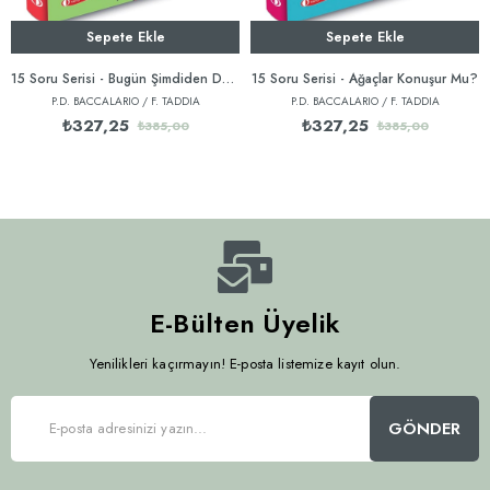
Sepete Ekle
Sepete Ekle
15 Soru Serisi - Bugün Şimdiden Dün Müdür?
15 Soru Serisi - Ağaçlar Konuşur Mu?
P.D. BACCALARIO / F. TADDIA
P.D. BACCALARIO / F. TADDIA
₺327,25
₺327,25
₺385,00
₺385,00
E-Bülten Üyelik
Yenilikleri kaçırmayın! E-posta listemize kayıt olun.
GÖNDER