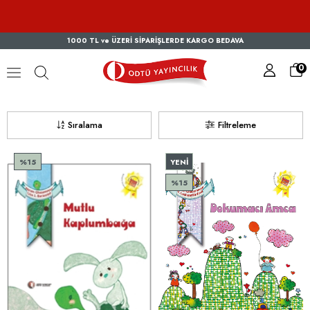
1000 TL ve ÜZERİ SİPARİŞLERDE KARGO BEDAVA
0
Akram GHASEMPOUR
Sıralama
Filtreleme
%15
YENI
ÜRÜN
%15