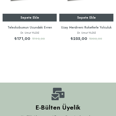
Sepete Ekle
Sepete Ekle
Teleskobumun Ucundaki Evren
Uzay Merdiveni Roketlerle Yolculuk
Dr. Umut YILDIZ
Dr. Umut YILDIZ
₺171,00
₺255,00
₺190,00
₺300,00
E-Bülten Üyelik