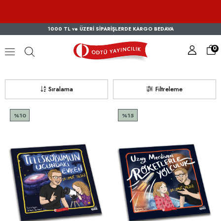
1000 TL ve ÜZERİ SİPARİŞLERDE KARGO BEDAVA
0
Dr. Umut YILDIZ
Sıralama
Filtreleme
%10
%15