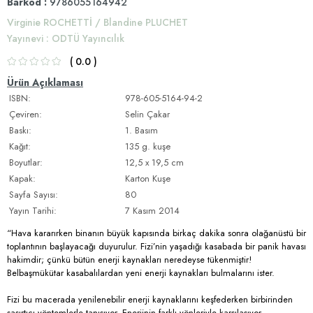
Barkod
:
9786055164942
Virginie ROCHETTİ / Blandine PLUCHET
Yayınevi
:
ODTÜ Yayıncılık
0.0
Ürün Açıklaması
ISBN:
978-605-5164-94-2
Çeviren:
Selin Çakar
Baskı:
1. Basım
Kağıt:
135 g. kuşe
Boyutlar:
12,5 x 19,5 cm
Kapak:
Karton Kuşe
Sayfa Sayısı:
80
Yayın Tarihi:
7 Kasım 2014
“Hava kararırken binanın büyük kapısında birkaç dakika sonra olağanüstü bir
toplantının başlayacağı duyurulur. Fizi’nin yaşadığı kasabada bir panik havası
hakimdir; çünkü bütün enerji kaynakları neredeyse tükenmiştir!
Belbaşmükütar kasabalılardan yeni enerji kaynakları bulmalarını ister.
Fizi bu macerada yenilenebilir enerji kaynaklarını keşfederken birbirinden
şaşırtıcı yöntemlerle tanışıyor. Enerjinin farklı yönleriyle karşılaşıyor.