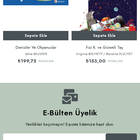
Sepete Ekle
Sepete Ekle
Denizler Ve Okyanuslar
Fizi K. ve Gizemli Taş
Sylvie BAUSSIER
Virginie ROCHETTİ / Blandine PLUCHET
₺199,75
₺153,00
₺235,00
₺180,00
E-Bülten Üyelik
Yenilikleri kaçırmayın! E-posta listemize kayıt olun.