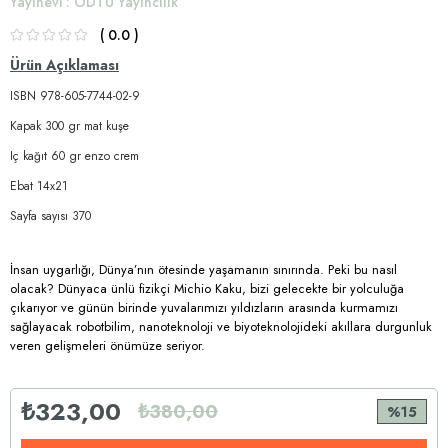
Yayınevi
:
ODTÜ Yayıncılık
0.0
Ürün Açıklaması
ISBN 978-605-7744-02-9
Kapak 300 gr mat kuşe
Iç kağıt 60 gr enzo crem
Ebat 14x21
Sayfa sayısı 370
İnsan uygarlığı, Dünya’nın ötesinde yaşamanın sınırında. Peki bu nasıl
olacak? Dünyaca ünlü fizikçi Michio Kaku, bizi gelecekte bir yolculuğa
çıkarıyor ve günün birinde yuvalarımızı yıldızların arasında kurmamızı
sağlayacak robotbilim, nanoteknoloji ve biyoteknolojideki akıllara durgunluk
veren gelişmeleri önümüze seriyor.
₺323,00
₺380,00
15