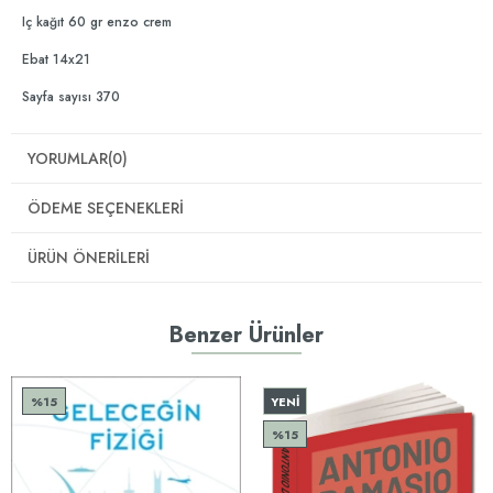
Iç kağıt 60 gr enzo crem
Ebat 14x21
Sayfa sayısı 370
YORUMLAR
(0)
ÖDEME SEÇENEKLERI
ÜRÜN ÖNERILERI
Benzer Ürünler
%15
YENI
ÜRÜN
%15