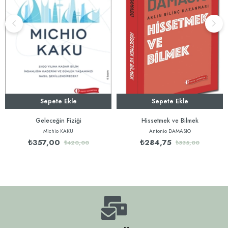
Sepete Ekle
Sepete Ekle
Geleceğin Fiziği
Hissetmek ve Bilmek
Michio KAKU
Antonio DAMASIO
₺357,00
₺284,75
₺420,00
₺335,00