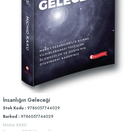
İnsanlığın Geleceği
Stok Kodu
9786057744029
Barkod
:
9786057744029
Michio KAKU