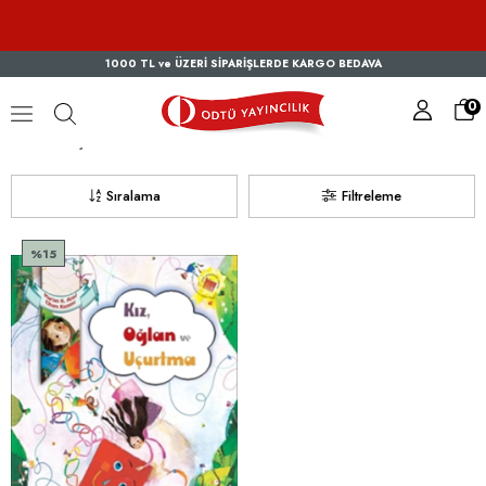
1000 TL ve ÜZERİ SİPARİŞLERDE KARGO BEDAVA
0
Marjan Keshavarzi AZAD
Sıralama
Filtreleme
%15