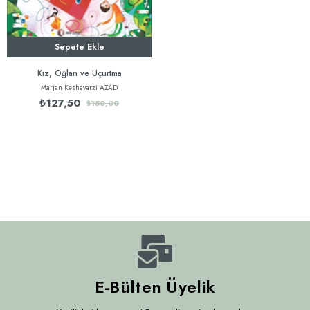
Sepete Ekle
Kız, Oğlan ve Uçurtma
Marjan Keshavarzi AZAD
₺127,50
₺150,00
E-Bülten Üyelik