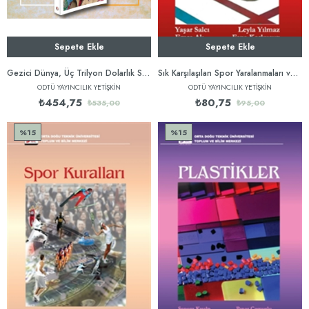
Sepete Ekle
Sepete Ekle
Gezici Dünya, Üç Trilyon Dolarlık Savaş, Şifresi Çözülmüş Bir Yaşam
Sık Karşılaşılan Spor Yaralanmaları ve İlk Müdahale
ODTÜ YAYINCILIK YETİŞKİN
ODTÜ YAYINCILIK YETİŞKİN
₺454,75
₺80,75
₺535,00
₺95,00
%15
%15