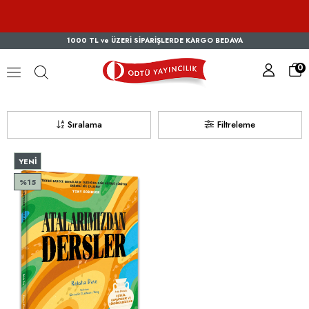
1000 TL ve ÜZERİ SİPARİŞLERDE KARGO BEDAVA
0
Raksha Dave
Sıralama
Filtreleme
YENI
ÜRÜN
%15