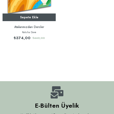
Sepete Ekle
Atalarımızdan Dersler
Raksha Dave
₺374,00
₺440,00
E-Bülten Üyelik