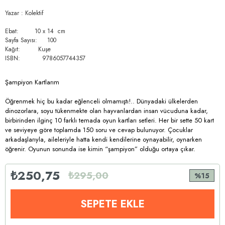
Yazar : Kolektif
Ebat: 10 x 14 cm
Sayfa Sayısı: 100
Kağıt: Kuşe
ISBN: 9786057744357
Şampiyon Kartlarım
Öğrenmek hiç bu kadar eğlenceli olmamıştı!.. Dünyadaki ülkelerden
dinozorlara, soyu tükenmekte olan hayvanlardan insan vücuduna kadar,
birbirinden ilginç 10 farklı temada oyun kartları setleri. Her bir sette 50 kart
ve seviyeye göre toplamda 150 soru ve cevap bulunuyor. Çocuklar
arkadaşlarıyla, aileleriyle hatta kendi kendilerine oynayabilir, oynarken
öğrenir. Oyunun sonunda ise kimin “şampiyon” olduğu ortaya çıkar.
₺250,75
₺295,00
15