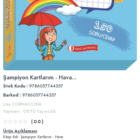
Şampiyon Kartlarım - Hava...
Stok Kodu
9786057744357
Barkod
:
9786057744357
Lise CORNACCHİA
Yayınevi
:
ODTÜ Yayıncılık
0.0
Ürün Açıklaması
Kitap Adı: Şampiyon Kartlarım - Hava