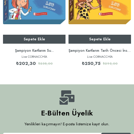
Sepete Ekle
Sepete Ekle
Şampiyon Kartlarım Su...
Şampiyon Kartlarım Tarih Öncesi İnsanları...
Lise CORNACCHİA
Lise CORNACCHİA
₺202,30
₺250,75
₺238,00
₺295,00
E-Bülten Üyelik
Yenilikleri kaçırmayın! E-posta listemize kayıt olun.