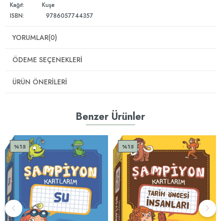
Kağıt: Kuşe
ISBN: 9786057744357
YORUMLAR
(0)
ÖDEME SEÇENEKLERI
ÜRÜN ÖNERILERI
Benzer Ürünler
%15
%15