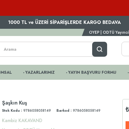
1000 TL ve ÜZERİ SİPARİŞLERDE KARGO BEDAVA
OYEP | ODTÜ Yayıncılı
UMSAL
YAZARLARIMIZ
YAYIN BAŞVURU FORMU
Şaşkın Kuş
Stok Kodu
9786058058149
Barkod
:
9786058058149
Kambiz KAKAVAND