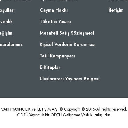
oşulları
Cayma Hakkı
İletişim
üvenlik
Tüketici Yasası
eğişim
Mesafeli Satış Sözleşmesi
aralarımız
Kişisel Verilerin Korunması
Tatil Kampanyası
E-Kitaplar
Uluslararası Yayınevi Belgesi
KFI YAYINCILIK ve İLETİŞİM A.Ş. © Copyright © 2016-All rights reserved. od
ODTÜ Yayıncılık bir ODTÜ Geliştirme Vakfı Kuruluşudur.