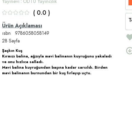
Yayınevi
:
ODTÜ Yayıncılık
0.0
T
Ürün Açıklaması
ısbn 9786058058149
28 Sayfa
Şaşkın Kuş
Kırmızı balina, ağzıyla mavi balinanın kuyruğunu yakaladı
ve onu hızlıca salladı.
Mavi balina kuyruğundan başına kadar sarsıldı. Birden
mavi balinanın burnundan bir kuş fırlayıp uçtu.