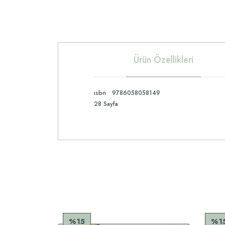
Ürün Özellikleri
ısbn 9786058058149
28 Sayfa
%15
%1