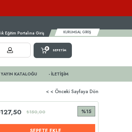
KURUMSAL GİRİŞ
k Eğitim Portalına Giriş
0
SEPETIM
YAYIN KATALOĞU
İLETİŞİM
< < Önceki Sayfaya Dön
₺127,50
15
₺150,00