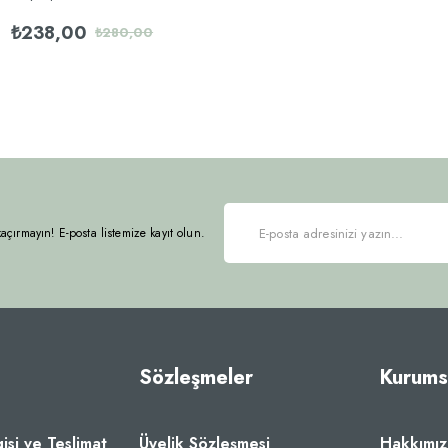
₺238,00
₺280,00
 kaçırmayın! E-posta listemize kayıt olun.
Sözleşmeler
Kurums
gisi ve Teslimat
Üyelik Sözleşmesi
Hakkımı