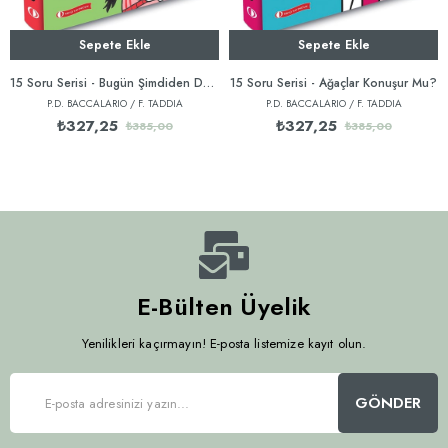
Sepete Ekle
Sepete Ekle
15 Soru Serisi - Bugün Şimdiden Dün Müdür?
15 Soru Serisi - Ağaçlar Konuşur Mu?
P.D. BACCALARIO / F. TADDIA
P.D. BACCALARIO / F. TADDIA
₺327,25
₺327,25
₺385,00
₺385,00
E-Bülten Üyelik
Yenilikleri kaçırmayın! E-posta listemize kayıt olun.
GÖNDER