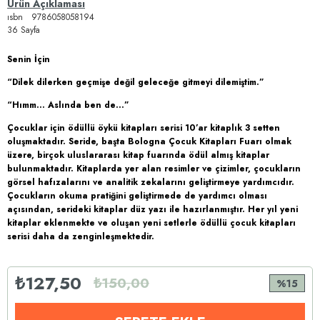
Ürün Açıklaması
ısbn 9786058058194
36 Sayfa
Senin İçin
“Dilek dilerken geçmişe değil geleceğe gitmeyi dilemiştim.”
“Hımm... Aslında ben de…”
Çocuklar için ödüllü öykü kitapları serisi 10’ar kitaplık 3 setten
oluşmaktadır. Seride, başta Bologna Çocuk Kitapları Fuarı olmak
üzere, birçok uluslararası kitap fuarında ödül almış kitaplar
bulunmaktadır. Kitaplarda yer alan resimler ve çizimler, çocukların
görsel hafızalarını ve analitik zekalarını geliştirmeye yardımcıdır.
Çocukların okuma pratiğini geliştirmede de yardımcı olması
açısından, serideki kitaplar düz yazı ile hazırlanmıştır. Her yıl yeni
kitaplar eklenmekte ve oluşan yeni setlerle ödüllü çocuk kitapları
serisi daha da zenginleşmektedir.
₺127,50
₺150,00
15