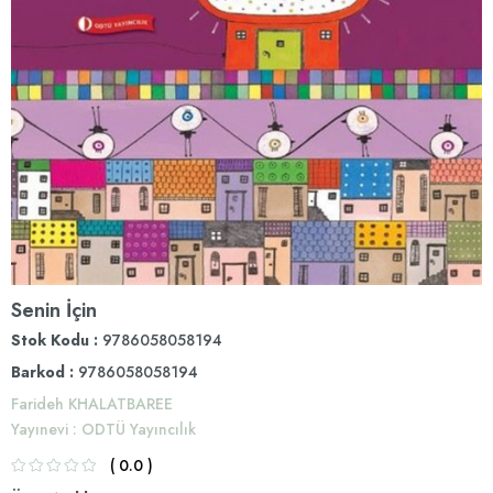
Senin İçin
Stok Kodu
9786058058194
Barkod
:
9786058058194
Farideh KHALATBAREE
Yayınevi
:
ODTÜ Yayıncılık
0.0