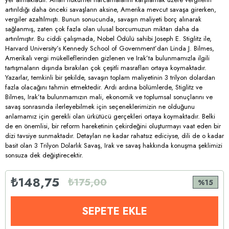
artırıldığı daha önceki savaşların aksine, Amerika mevcut savaşa girerken,
vergiler azaltılmıştı. Bunun sonucunda, savaşın maliyeti borç alınarak
sağlanmış, zaten çok fazla olan ulusal borcumuzun miktarı daha da
artırılmıştır. Bu ciddi çalışmada, Nobel Ödülü sahibi Joseph E. Stiglitz ile,
Harvard University’s Kennedy School of Government’dan Linda J. Bilmes,
Amerikalı vergi mükelleflerinden gizlenen ve Irak’ta bulunmamızla ilgili
tartışmaların dışında bırakılan çok çeşitli masrafları ortaya koymaktadır.
Yazarlar, temkinli bir şekilde, savaşın toplam maliyetinin 3 trilyon dolardan
fazla olacağını tahmin etmektedir. Ardı ardına bölümlerde, Stiglitz ve
Bilmes, Irak’ta bulunmamızın mali, ekonomik ve toplumsal sonuçlarını ve
savaş sonrasında ilerleyebilmek için seçeneklerimizin ne olduğunu
anlamamız için gerekli olan ürkütücü gerçekleri ortaya koymaktadır. Belki
de en önemlisi, bir reform hareketinin çekirdeğini oluşturmayı vaat eden bir
dizi tavsiye sunmaktadır. Detayları ne kadar rahatsız ediciyse, dili de o kadar
basit olan 3 Trilyon Dolarlık Savaş, Irak ve savaş hakkında konuşma şeklimizi
sonsuza dek değiştirecektir.
₺148,75
₺175,00
15