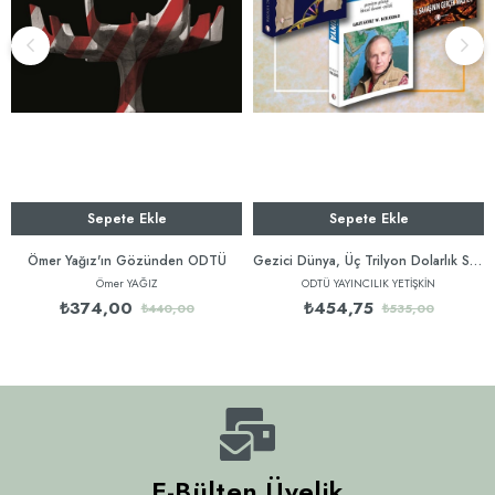
Sepete Ekle
Sepete Ekle
Ömer Yağız'ın Gözünden ODTÜ
Gezici Dünya, Üç Trilyon Dolarlık Savaş, Şifresi Çözülmüş Bir Yaşam
Ömer YAĞIZ
ODTÜ YAYINCILIK YETİŞKİN
₺374,00
₺454,75
₺440,00
₺535,00
E-Bülten Üyelik