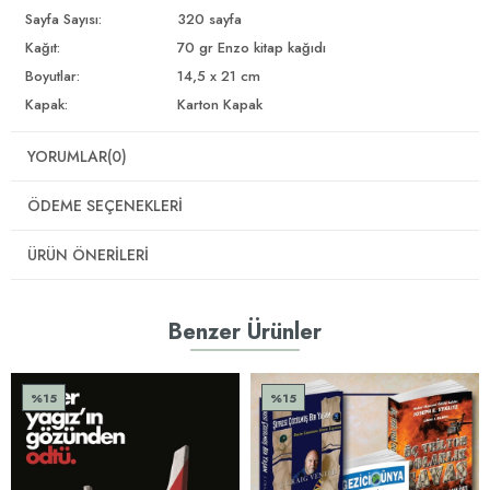
Sayfa Sayısı:
320 sayfa
Kağıt:
70 gr Enzo kitap kağıdı
Boyutlar:
14,5 x 21 cm
Kapak:
Karton Kapak
YORUMLAR
(0)
ÖDEME SEÇENEKLERI
ÜRÜN ÖNERILERI
Benzer Ürünler
%15
%15