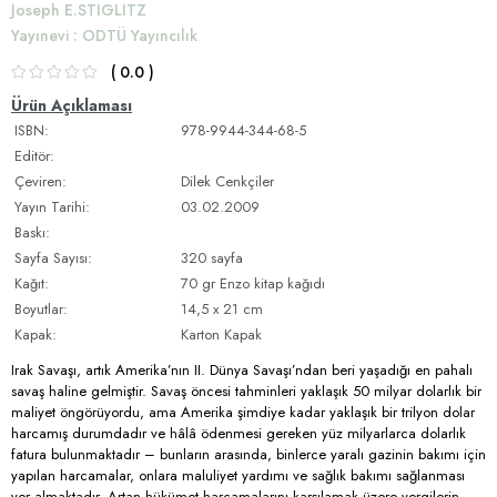
Joseph E.STIGLITZ
Yayınevi
:
ODTÜ Yayıncılık
0.0
Ürün Açıklaması
ISBN:
978-9944-344-68-5
Editör:
Çeviren:
Dilek Cenkçiler
Yayın Tarihi:
03.02.2009
Baskı:
Sayfa Sayısı:
320 sayfa
Kağıt:
70 gr Enzo kitap kağıdı
Boyutlar:
14,5 x 21 cm
Kapak:
Karton Kapak
Irak Savaşı, artık Amerika’nın II. Dünya Savaşı’ndan beri yaşadığı en pahalı
savaş haline gelmiştir. Savaş öncesi tahminleri yaklaşık 50 milyar dolarlık bir
maliyet öngörüyordu, ama Amerika şimdiye kadar yaklaşık bir trilyon dolar
harcamış durumdadır ve hâlâ ödenmesi gereken yüz milyarlarca dolarlık
fatura bulunmaktadır – bunların arasında, binlerce yaralı gazinin bakımı için
yapılan harcamalar, onlara maluliyet yardımı ve sağlık bakımı sağlanması
yer almaktadır. Artan hükümet harcamalarını karşılamak üzere vergilerin