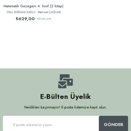
Matematik Gezegeni 4. Sınıf (2 kitap)
Ülkü DOĞANCIOĞLU - Mehmet ÇAĞLAR
₺629,00
₺740,00
E-Bülten Üyelik
Yenilikleri kaçırmayın! E-posta listemize kayıt olun.
GÖNDER