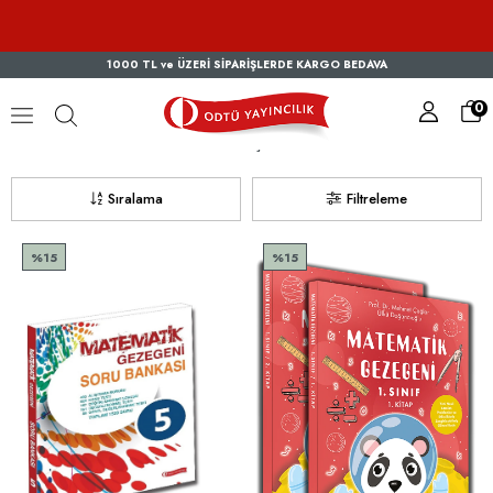
1000 TL ve ÜZERİ SİPARİŞLERDE KARGO BEDAVA
0
Ülkü DOĞANCIOĞLU - Mehmet ÇAĞLAR
Sıralama
Filtreleme
%15
%15